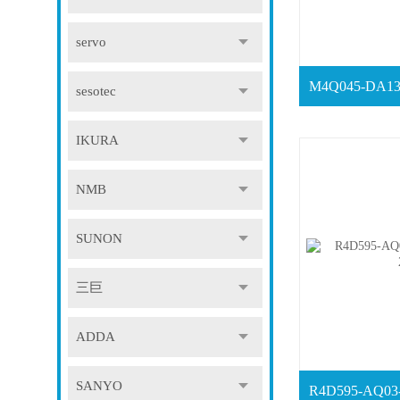
servo
sesotec
IKURA
NMB
SUNON
三巨
ADDA
SANYO