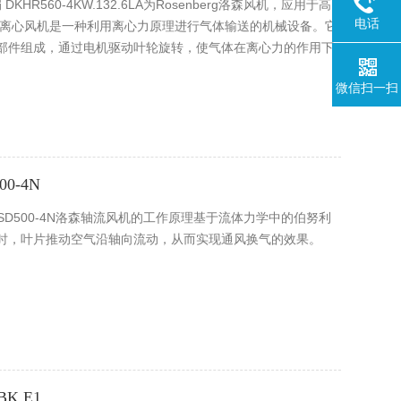
 DKHR560-4KW.132.6LA为Rosenberg洛森风机，应用于高
电话
森离心风机是一种利用离心力原理进行气体输送的机械设备。它
部件组成，通过电机驱动叶轮旋转，使气体在离心力的作用下
微信扫一扫
0-4N
 AKSD500-4N洛森轴流风机的工作原理基于流体力学中的伯努利
时，叶片推动空气沿轴向流动，从而实现通风换气的效果。
BK E1