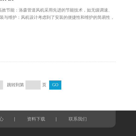
3BK E1 高效节能：洛森管道风机采用先进的节能技术，如无级调速、
安装与维护：风机设计考虑到了安装的便捷性和维护的简易性，
跳转到第
页
页
|
|
心
资料下载
联系我们