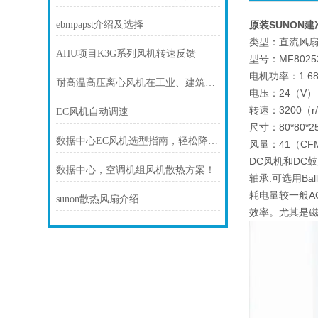
ebmpapst介绍及选择
原装SUNON建准风
类型：直流风
AHU项目K3G系列风机转速反馈
型号：MF80252
电机功率：1.6
耐高温高压离心风机在工业、建筑、环境工程等领域中发挥着重要的作用
电压：24（V）
转速：3200（r/
EC风机自动调速
尺寸：80*80*
数据中心EC风机选型指南，轻松降温更省电
风量：41（CF
DC风机和DC鼓
数据中心，空调机组风机散热方案！
轴承:可选用Ba
耗电量较一般AC
sunon散热风扇介绍
效率。尤其是