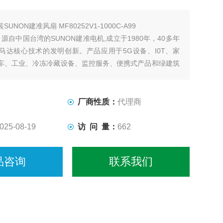
SUNON建准风扇 MF80252V1-1000C-A99
，源自中国台湾的SUNON建准电机,成立于1980年，40多年
马达核心技术的发明创新。产品应用于5G设备、I0T、家
车、工业、冷冻冷藏设备、监控服务、便携式产品和绿建筑
品通过IS0、UL、CE、ROHS等国际认证，是*散热领域
厂商性质：
代理商
025-08-19
访 问 量：
662
品咨询
联系我们