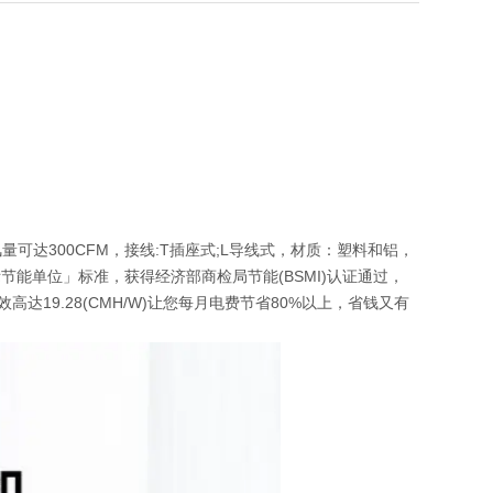
。风量可达300CFM，接线:T插座式;L导线式，材质：塑料和铝，
国际节能单位」标准，获得经济部商检局节能(BSMI)认证通过，
高达19.28(CMH/W)让您每月电费节省80%以上，省钱又有