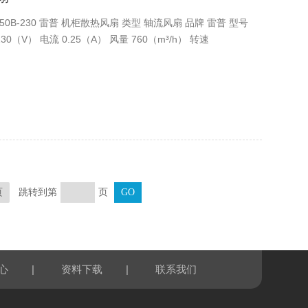
-250B-230 雷普 机柜散热风扇 类型 轴流风扇 品牌 雷普 型号
230（V） 电流 0.25（A） 风量 760（m³/h） 转速
跳转到第
页
页
|
|
心
资料下载
联系我们