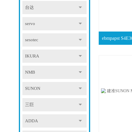
台达
servo
sesotec
IKURA
NMB
SUNON
三巨
ADDA