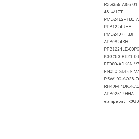
R3G355-AI56-01
4314/17T
PMD2412PTB1-A
PFB1224UHE
PMD2407PKBI
AFB0824SH
PFB1224LE-00P
K3G250-RE21-08
FE080-ADK6N.V
FN080-SDI.6N.V
RSW190-AO26-7
RH40M-4DK.4C.
AFB02512HHA
ebmpapst R3G