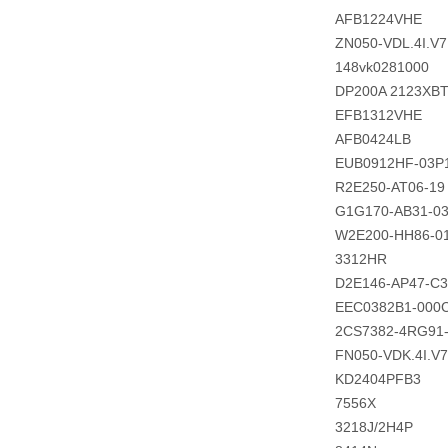
AFB1224VHE
ZN050-VDL.4I.V
148vk0281000
DP200A 2123XBT
EFB1312VHE
AFB0424LB
EUB0912HF-03P
R2E250-AT06-19
G1G170-AB31-0
W2E200-HH86-0
3312HR
D2E146-AP47-C3
EEC0382B1-000
2CS7382-4RG91
FN050-VDK.4I.V
KD2404PFB3
7556X
3218J/2H4P