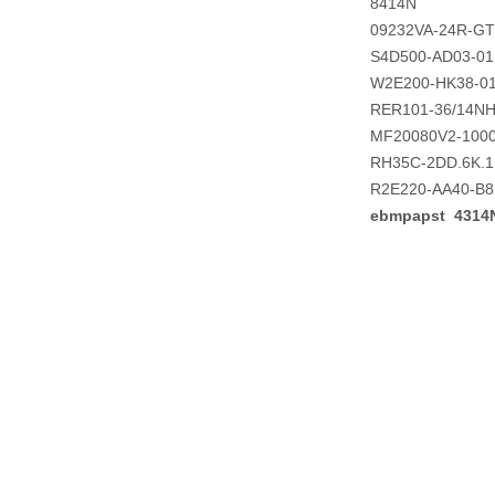
8414N
09232VA-24R-G
S4D500-AD03-01
W2E200-HK38-0
RER101-36/14N
MF20080V2-100
RH35C-2DD.6K.
R2E220-AA40-B8
ebmpapst 431