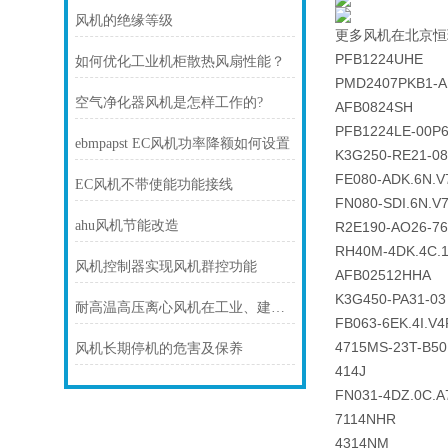
风机的绝缘等级
更多风机在北京恒
PFB1224UHE
如何优化工业机柜散热风扇性能？
PMD2407PKB1-A
空气净化器风机是怎样工作的?
AFB0824SH
PFB1224LE-00P
ebmpapst EC风机功率降额如何设置
K3G250-RE21-08
FE080-ADK.6N.V
EC风机不带使能功能接线
FN080-SDI.6N.V
ahu风机节能改造
R2E190-AO26-76
RH40M-4DK.4C.
风机控制器实现风机群控功能
AFB02512HHA
K3G450-PA31-03
耐高温高压离心风机在工业、建筑、环境工程等领域中发挥着重要的作用
FB063-6EK.4I.V4
4715MS-23T-B50
风机长期停机的危害及保养
414J
FN031-4DZ.0C.A
7114NHR
4314NM