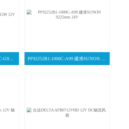
SUNON建准 MF50151V1-1000C-G99 12V
PF92252B1-1000C-A99 建准SUNON 9225mm 24V