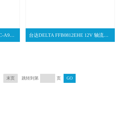
SUNON建准 HA40101V4-1000C-A99 汽车风扇
台达DELTA FFB0812EHE 12V 轴流风机
跳转到第
页
末页