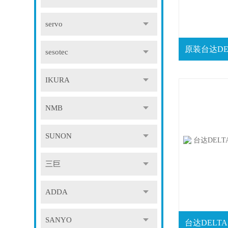
servo
sesotec
IKURA
NMB
SUNON
三巨
ADDA
SANYO