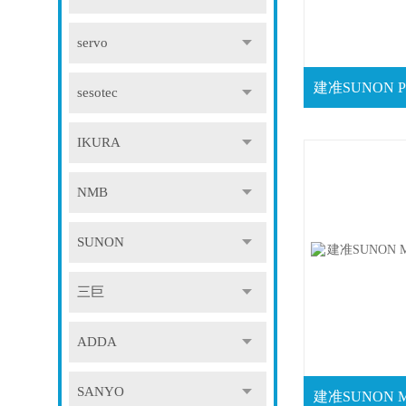
servo
sesotec
IKURA
NMB
SUNON
三巨
ADDA
SANYO