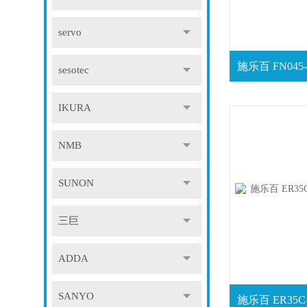
servo
sesotec
IKURA
NMB
SUNON
三巨
ADDA
SANYO