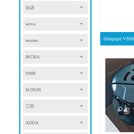
台达
servo
sesotec
IKURA
NMB
SUNON
三巨
ADDA