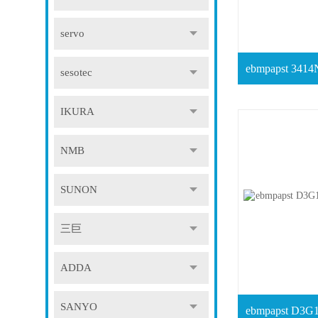
servo
sesotec
IKURA
NMB
SUNON
三巨
ADDA
SANYO