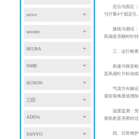
定位与固定：将风
匀拧紧4个固定孔
servo
接线与测试：按风
sesotec
风扇是否顺时针转
IKURA
三、运行检查：
NMB
风速与噪音检查：
是风扇叶片松动或
SUNON
气流方向验证：在
扇安装角度或增加
三巨
温度监测：安装后
ADDA
查机柜是否密封过
四、日常维护：
SANYO