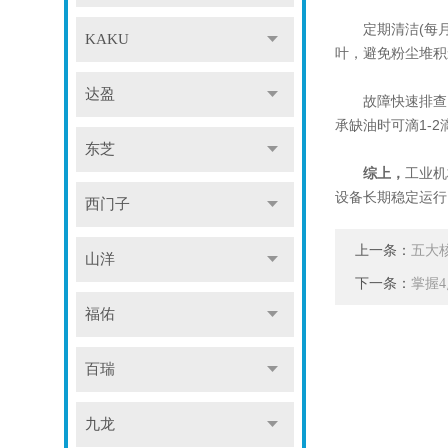
定期清洁(每月1
KAKU
叶，避免粉尘堆积
达盈
故障快速排查：
承缺油时可滴1-2
东芝
综上，
工业机
设备长期稳定运行
西门子
上一条：
五大
山洋
下一条：
掌握
福佑
百瑞
九龙