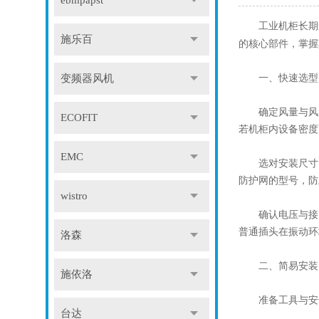
ebmpapst
工业机柜长期运
施乐百
的核心部件，掌握
一、快速选型：
变频器风机
确定风量与风压：根
ECOFIT
若机柜内设备密度高
EMC
选对安装尺寸：常
防护网的型号，防
wistro
确认电压与接口：
普通插头在振动环
洛森
二、简易安装：
施依洛
准备工具与安全
台达