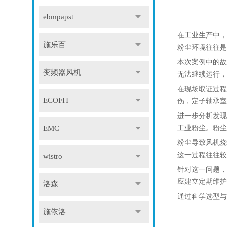
ebmpapst
在工业生产中，
施乐百
粉尘环境往往是
本次案例中的故
变频器风机
无法继续运行，
在现场取证过程
ECOFIT
伤，定子轴承室
进一步分析发现
工业粉尘。粉尘
EMC
粉尘导致风机烧
这一过程往往较
wistro
针对这一问题，
应建立定期维护
洛森
通过科学选型与
施依洛