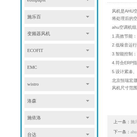
ebmpapst
风机是AHU
施乐百
将处理后的
ahu空调机
变频器风机
1.高效节能
2.低噪音运
ECOFIT
3.智能控制：
4.符合ER
EMC
5.设计紧凑
北京恒瑞宏
wistro
风机尺寸范围3
洛森
施依洛
上一条：
施
下一条：
a
台达