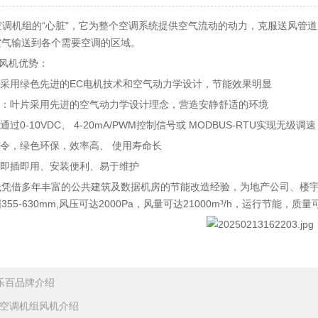
空调机组的“心脏"，它为整个空调系统提供空气流动的动力，克服送风管
空气输送到各个需要空调的区域。
组风机优势：
：采用绿色先进的EC电机技术和空气动力学设计，节能效果明显
行：叶片采用先进的空气动力学设计理念，营造安静舒适的环境
通过0-10VDC、 4-20mA/PWM控制信号或 MODBUS-RTU实现无级调速
P指令，绿色环保，效率高、 使用寿命长
、即插即用、安装便利、易于维护
晟凭借多年丰富的公共建筑及数据机房的节能改造经验，为地产公司、楼
55-630mm,风压可达2000Pa，风量可达21000m³/h，运行节能，
乐百品牌介绍
hu空调机组风机介绍