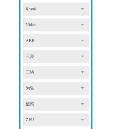
Royal
Nidec
ABB
三菱
三协
为弘
信湾
ZJSJ