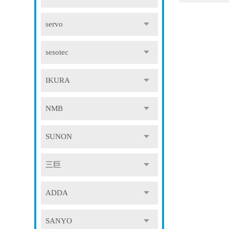
servo
sesotec
IKURA
NMB
SUNON
三巨
ADDA
SANYO