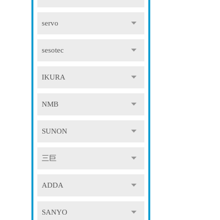
servo
sesotec
IKURA
NMB
SUNON
三巨
ADDA
SANYO