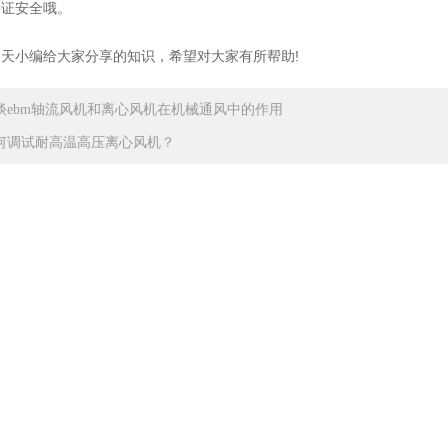
保证安全哦。
小编给大家分享的知识，希望对大家有所帮助!
谈ebm轴流风机和离心风机在机械通风中的作用
何调试耐高温高压离心风机？