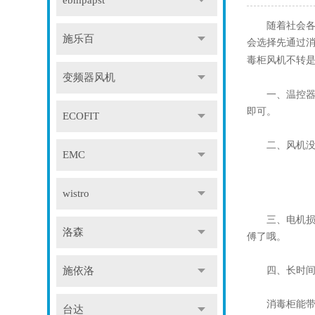
ebmpapst
随着社会各个
施乐百
会选择先通过
不转
毒柜风机
变频器风机
一、温控器的
即可。
ECOFIT
二、风机没有
EMC
wistro
三、电机损耗
洛森
傅了哦。
四、长时间使
施依洛
消毒柜能带给
台达