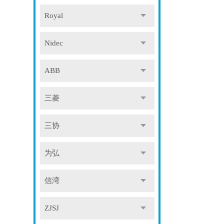
Royal
Nidec
ABB
三菱
三协
为弘
信湾
ZJSJ