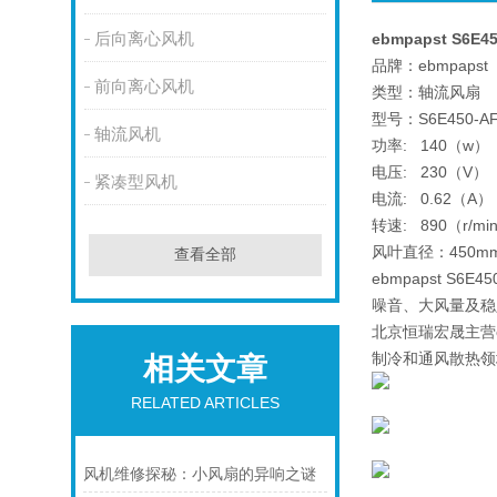
后向离心风机
ebmpapst S6E
品牌：ebmpapst
前向离心风机
类型：轴流风扇
型号：S6E450-AF0
轴流风机
功率: 140（w）
电压: 230（V）
紧凑型风机
电流: 0.62（A）
转速: 890（r/mi
风叶直径：450m
查看全部
ebmpapst 
噪音、大风量及稳
北京恒瑞宏晟主营e
制冷和通风散热领
相关文章
RELATED ARTICLES
风机维修探秘：小风扇的异响之谜