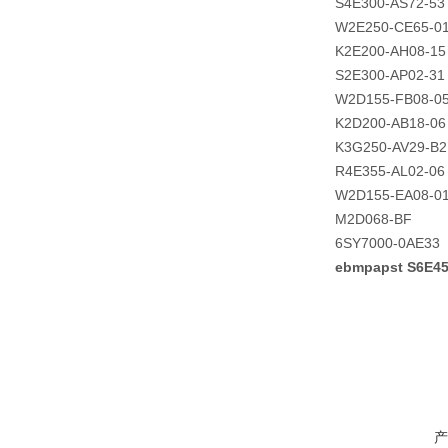
S4E300-AS72-53
W2E250-CE65-0
K2E200-AH08-15
S2E300-AP02-31
W2D155-FB08-0
K2D200-AB18-06
K3G250-AV29-B2
R4E355-AL02-06
W2D155-EA08-0
M2D068-BF
6SY7000-0AE33
ebmpapst S6E
产