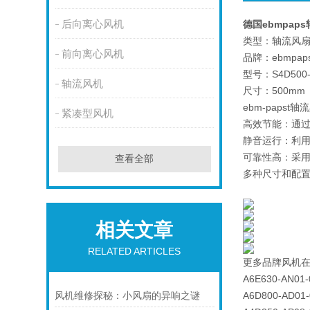
后向离心风机
德国ebmpaps轴
类型：轴流风
前向离心风机
品牌：ebmpaps
型号：S4D500-
轴流风机
尺寸：500mm
ebm-pap
紧凑型风机
高效节能：通过
静音运行：利用
可靠性高：采
查看全部
多种尺寸和配
相关文章
RELATED ARTICLES
更多品牌风机
A6E630-AN01-
A6D800-AD01-
风机维修探秘：小风扇的异响之谜