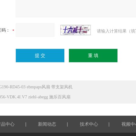
证码：
请输入计算结果（填
G190-RD45-03 ebmpaps风扇 带支架风机
056-VDK.4I.V7 ziehl-abegg 施乐百风扇
|
|
|
产品中心
新闻动态
技术中心
视频中