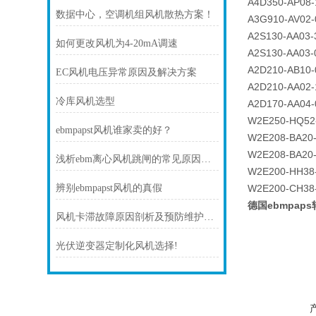
A4D350-AP08-
数据中心，空调机组风机散热方案！
A3G910-AV02-
A2S130-AA03-
如何更改风机为4-20mA调速
A2S130-AA03-
A2D210-AB10-
EC风机电压异常原因及解决方案
A2D210-AA02-
冷库风机选型
A2D170-AA04-
W2E250-HQ52
ebmpapst风机谁家卖的好？
W2E208-BA20
W2E208-BA20
浅析ebm离心风机跳闸的常见原因及处理方法
W2E200-HH38
辨别ebmpapst风机的真假
W2E200-CH38
德国ebmpaps轴
风机卡滞故障原因剖析及预防维护技巧
光伏逆变器定制化风机选择!