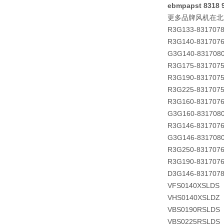
ebmpapst 8318
更多品牌风机在北
R3G133-831707
R3G140-831707
G3G140-831708
R3G175-831707
R3G190-831707
R3G225-831707
R3G160-831707
G3G160-831708
R3G146-831707
G3G146-831708
R3G250-831707
R3G190-831707
D3G146-831707
VFS0140XSLDS
VHS0140XSLDZ
VBS0190RSLDS
VBS0225RSLDS