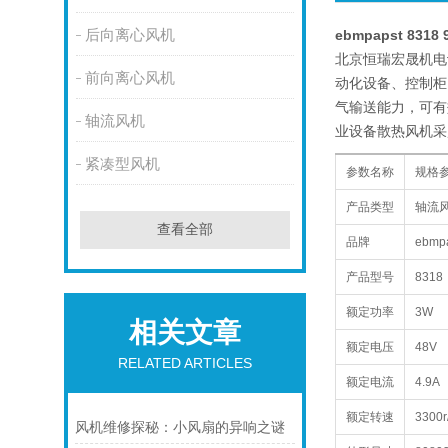
后向离心风机
ebmpapst 8318
北京恒瑞宏晟机电设
前向离心风机
动化设备、控制柜
气输送能力，可有
轴流风机
业设备散热风机采
紧凑型风机
参数名称
规格
产品类型
轴流
查看全部
品牌
ebm
产品型号
8318
额定功率
3W
相关文章
额定电压
48V
RELATED ARTICLES
额定电流
4.9A
额定转速
3300r
风机维修探秘：小风扇的异响之谜