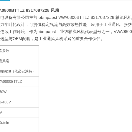
A0800BTTLZ 8317087228 风扇
设备有限公司主营 ebmpapst VWA0800BTTLZ 83170872
动力学叶轮设计，可提供稳定气流与高效散热性能，应用于工业通风、换
连续工作环境。作为ebmpapst工业级轴流风机代表型号之一，VWA08
选型与OEM配套，是工业通风风机采购的重要合作伙伴。
格参数
流风扇
bmpapst（依必安派特）
A0800BTTLZ
50W
0-480V
1A
0r/min