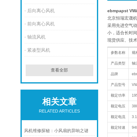
后向离心风机
ebmpapst VW
北京恒瑞宏晟机电
前向离心风机
采用先进空气
小，适合长时间
轴流风机
现货供应、技术
紧凑型风机
参数名称
规
产品类型
轴
查看全部
品牌
e
产品型号
VW
额定功率
19
相关文章
额定电压
38
RELATED ARTICLES
额定电流
3.
额定转速
94
风机维修探秘：小风扇的异响之谜