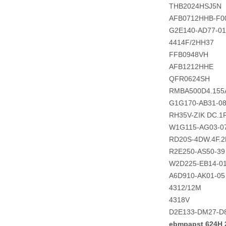
THB2024HSJ5N
AFB0712HHB-F0
G2E140-AD77-01
4414F/2HH37
FFB0948VH
AFB1212HHE
QFR0624SH
RMBA500D4.155
G1G170-AB31-0
RH35V-ZIK DC.1
W1G115-AG03-0
RD20S-4DW.4F.2
R2E250-AS50-39
W2D225-EB14-0
A6D910-AK01-05
4312/12M
4318V
D2E133-DM27-D
ebmpapst 624