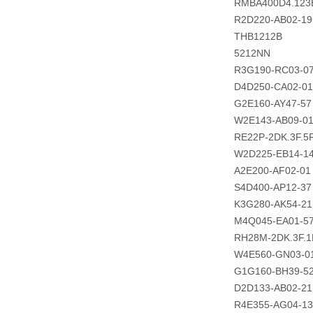
RMBA400D4.123
R2D220-AB02-19
THB1212B
5212NN
R3G190-RC03-0
D4D250-CA02-01
G2E160-AY47-57
W2E143-AB09-01
RE22P-2DK.3F.5
W2D225-EB14-1
A2E200-AF02-01
S4D400-AP12-37
K3G280-AK54-21
M4Q045-EA01-5
RH28M-2DK.3F.1
W4E560-GN03-0
G1G160-BH39-5
D2D133-AB02-21
R4E355-AG04-13