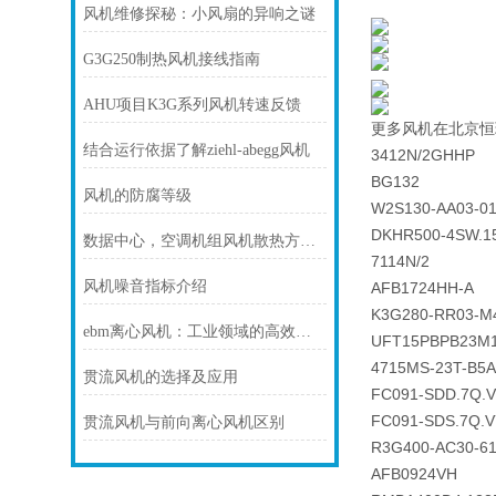
风机维修探秘：小风扇的异响之谜
G3G250制热风机接线指南
AHU项目K3G系列风机转速反馈
更多风机在北京恒
结合运行依据了解ziehl-abegg风机
3412N/2GHHP
BG132
风机的防腐等级
W2S130-AA03-0
DKHR500-4SW.1
数据中心，空调机组风机散热方案！
7114N/2
风机噪音指标介绍
AFB1724HH-A
K3G280-RR03-M
ebm离心风机：工业领域的高效风力利器
UFT15PBPB23M
4715MS-23T-B5A
贯流风机的选择及应用
FC091-SDD.7Q.V
FC091-SDS.7Q.V
贯流风机与前向离心风机区别
R3G400-AC30-6
AFB0924VH