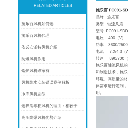
RELATED ARTICLES
施乐百 FC091-SD
品牌 施乐百
施乐百风机如何选
类型 轴流风扇
型号 FC091-SDD
施乐百风机代理
电压 400（V）
功率 3600/250
依必安派特风机介绍
电流 7.2/4.3（
转速 890/700（r
防爆风机作用
施乐百轴流风机的
锅炉风机谁家有
和制造技术，施乐
环境。高质量的材
风机防水安装错误案例解析
体需求进行定制，
用。
冷库风机选型
选择消毒柜风机的理由：相较于传统方法的压倒性优势分析
高压防爆风机优势介绍