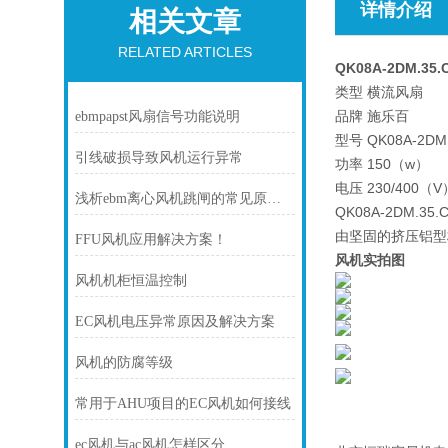
详情介绍
相关文章
RELATED ARTICLES
QK08A-2DM.35
类型 横流风扇
品牌 施乐百
ebmpapst风扇信号功能说明
型号 QK08A-2DM.
引线破损导致风机运行异常
功率 150（w）
电压 230/400（V
浅析ebm离心风机跳闸的常见原因及处理方法
QK08A-2DM.
由坚固的挤压铝型
FFU风机应用解决方案！
风机实拍图
风机机柜恒温控制
EC风机电压异常原因及解决方案
风机的防腐等级
常用于AHU项目的EC风机如何接线
ec风机与ac风机怎样区分