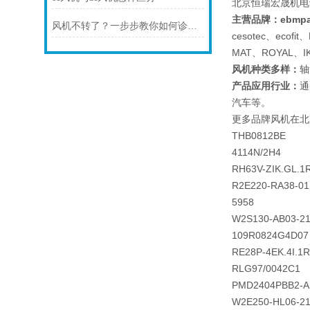
北京恒瑞宏晟机电
主营
品牌：ebmpap
风机不转了？一步步教你如何诊断故障
cesotec、eco
MAT、ROYAL
风机种类多样：
轴
产品应用行业：
通
汽车等。
更多品牌风机在北
THB0812BE
4114N/2H4
RH63V-ZIK.GL.1
R2E220-RA38-01
5958
W2S130-AB03-2
109R0824G4D07
RE28P-4EK.4I.1R
RLG97/0042C1
PMD2404PBB2-A
W2E250-HL06-2