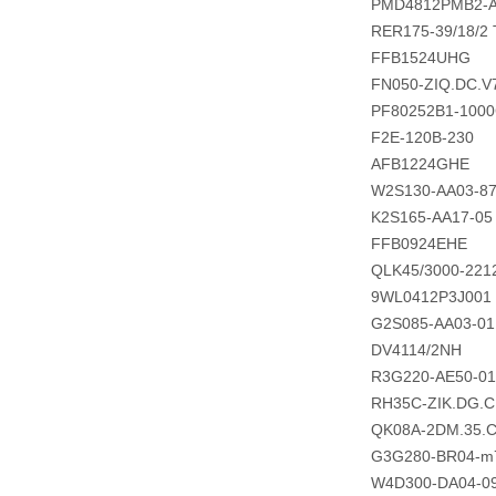
PMD4812PMB2-
RER175-39/18/2
FFB1524UHG
FN050-ZIQ.DC.V
PF80252B1-1000
F2E-120B-230
AFB1224GHE
W2S130-AA03-8
K2S165-AA17-05
FFB0924EHE
QLK45/3000-221
9WL0412P3J001
G2S085-AA03-01
DV4114/2NH
R3G220-AE50-01
RH35C-ZIK.DG.
QK08A-2DM.35.
G3G280-BR04-m
W4D300-DA04-0