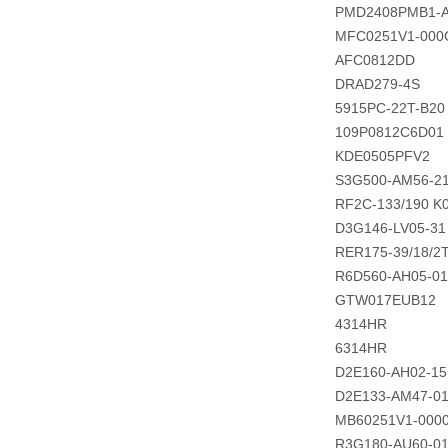
PMD2408PMB1-
MFC0251V1-000
AFC0812DD
DRAD279-4S
5915PC-22T-B20
109P0812C6D01
KDE0505PFV2
S3G500-AM56-2
RF2C-133/190 K
D3G146-LV05-31
RER175-39/18/2
R6D560-AH05-01
GTW017EUB12
4314HR
6314HR
D2E160-AH02-15
D2E133-AM47-01
MB60251V1-0000
R3G180-AU60-0