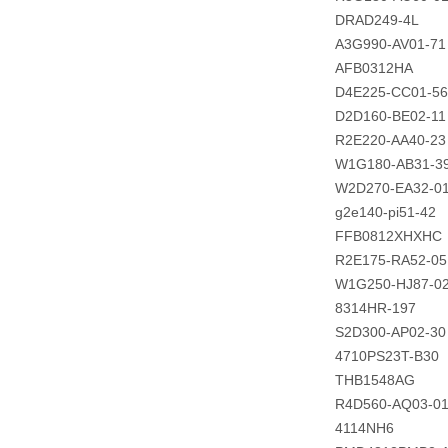
DRAD249-4L
A3G990-AV01-71
AFB0312HA
D4E225-CC01-56
D2D160-BE02-11
R2E220-AA40-23
W1G180-AB31-3
W2D270-EA32-0
g2e140-pi51-42
FFB0812XHXHC
R2E175-RA52-05
W1G250-HJ87-0
8314HR-197
S2D300-AP02-30
4710PS23T-B30
THB1548AG
R4D560-AQ03-0
4114NH6