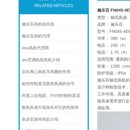
RELATED ARTICLES
施乐百 FN045-4
类型： 轴流风扇
施乐百风机如何选
品牌： 施乐百
型号：FN045-4EW
施乐百风机代理
功率： 390（w）
电压： 230（V）
ebm风机代理商
电流： 1.75（A）
适用范围: 通风制
ahu空调机组风机介绍
转速： 1290（r/m
后向离心风机导风圈的作用
防护等级：IP54
施乐百轴流风机的
如何控制直流散热风扇的信号
设计和制造技术，
工作环境。高质量
内置上拉电阻、PWM控制的直流风机接线
据具体需求进行定
散热风扇引线加长对它的性能有影响吗
调应用。
依必安派特风机介绍