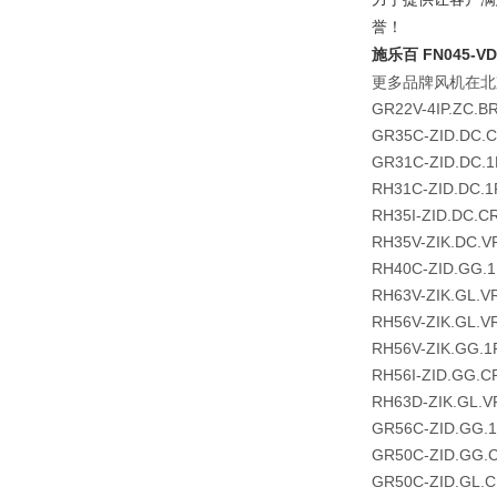
誉！
施乐百 FN045-VD
更多品牌风机在北
GR22V-4IP.ZC.B
GR35C-ZID.DC.
GR31C-ZID.DC.1
RH31C-ZID.DC.1
RH35I-ZID.DC.C
RH35V-ZIK.DC.V
RH40C-ZID.GG.
RH63V-ZIK.GL.V
RH56V-ZIK.GL.V
RH56V-ZIK.GG.1
RH56I-ZID.GG.C
RH63D-ZIK.GL.V
GR56C-ZID.GG.
GR50C-ZID.GG.
GR50C-ZID.GL.