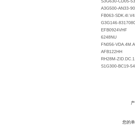
S3G630-CD05-5
A3G500-AN33-90
FB063-SDK.4I.V
G3G146-831708
EFB0924VHF
6248NU
FN056-VDA.4M.
AFB122HH
RH28M-ZID.DC.
S1G300-BC19-54
产
您的单