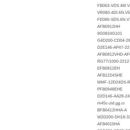
FB063-VDS.4M.V
VR080-4DI.6N.V
FE080-SDS.6N.V
AFB0912HH
9G0824G101
G4D200-CD04-2
D2E146-AP47-22
AFB0812VHD-AF
RG77/1000-2212
EFB0812EH
AFB1224SHE
MMF-12D24DS-
PFB0948EHE
D2D146-AA28-24
rh45c-zid.gg.cr
BFB0412HHA-A
W2D200-DH18-3
AFB4010HA