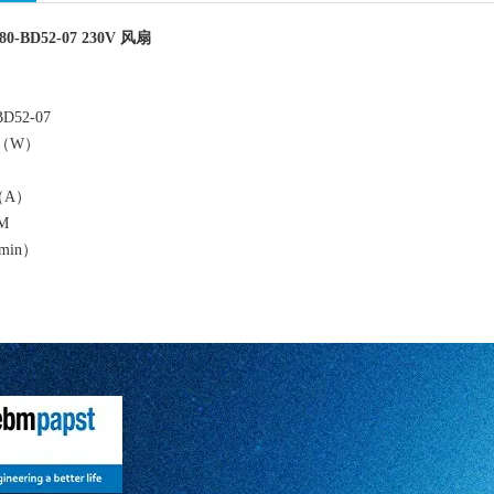
180-BD52-07 230V 风扇
BD52-07
5（W）
）
3（A）
M
min）