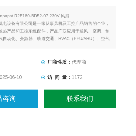
mpapst R2E180-BD52-07 230V 风扇
机电设备有限公司是一家从事风机及工控产品销售的企业，
散热产品和工控系统配件，产品广泛应用于通风、空调、制
自动化、变频器、轨道交通、HVAC（FFU/AHU）、空气
汽车等多个行业。成立数十年以来，我们一直致力于提供让
品解决方案，以热情、快捷的服务
厂商性质：
代理商
025-06-10
访 问 量：
1172
品咨询
联系我们