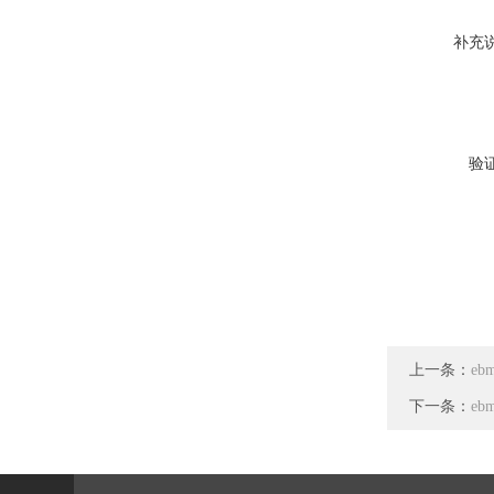
补充
验
上一条：
eb
下一条：
eb