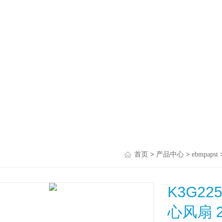
>
>
首页
产品中心
ebmpapst
K3G22
心风扇 2