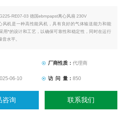
G225-RE07-03 德国ebmpapst离心风扇 230V
pst离心风机是一种高性能风机，具有良好的气体输送能力和能
采用*的设计和工艺，以确保可靠性和稳定性，同时在运行
噪音水平。
厂商性质：
代理商
025-06-10
访 问 量：
850
品咨询
联系我们