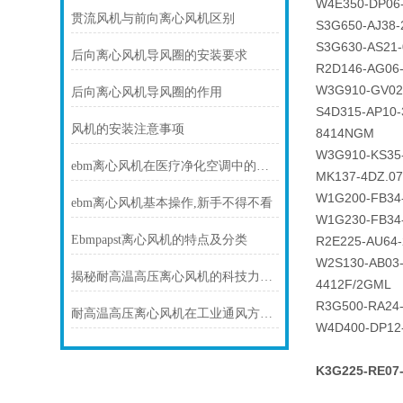
W4E350-DP06
贯流风机与前向离心风机区别
S3G650-AJ38-
S3G630-AS21-
后向离心风机导风圈的安装要求
R2D146-AG06
W3G910-GV02
后向离心风机导风圈的作用
S4D315-AP10-
风机的安装注意事项
8414NGM
W3G910-KS35
ebm离心风机在医疗净化空调中的静音与洁净优势
MK137-4DZ.07
W1G200-FB34
ebm离心风机基本操作,新手不得不看
W1G230-FB34
Ebmpapst离心风机的特点及分类
R2E225-AU64-
W2S130-AB03
揭秘耐高温高压离心风机的科技力量！
4412F/2GML
R3G500-RA24
耐高温高压离心风机在工业通风方面发挥着重要作用
W4D400-DP12
K3G225-RE0