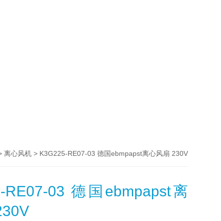
>
> K3G225-RE07-03 德国ebmpapst离心风扇 230V
离心风机
5-RE07-03 德国ebmpapst离
30V