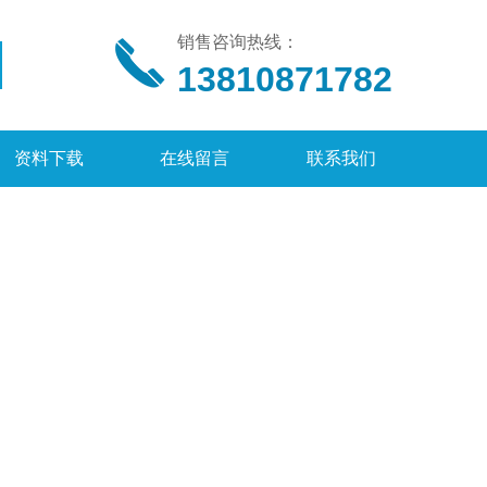
销售咨询热线：
13810871782
资料下载
在线留言
联系我们