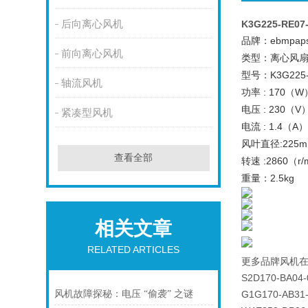
后向离心风机
K3G225-RE0
品牌：ebmpaps
前向离心风机
类型：离心风
型号：K3G225-
轴流风机
功率 : 170（W
电压 : 230（V
紧凑型风机
电流 : 1.4（A
风叶直径:225
查看全部
转速 :2860（r/
重量：2.5kg
相关文章
RELATED ARTICLES
更多品牌风机
S2D170-BA04-
风机故障探秘：电压 “偷袭” 之谜
G1G170-AB31