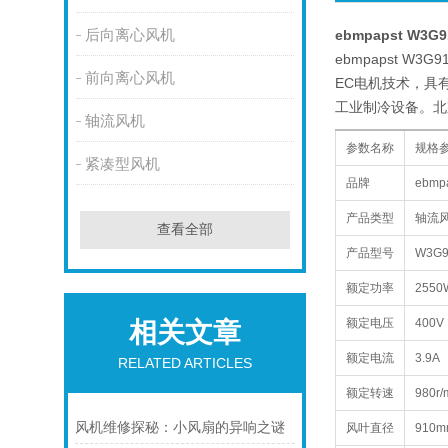
后向离心风机
ebmpapst W3G
ebmpapst 
前向离心风机
EC电机技术，具
工业制冷设备。北
轴流风机
参数名称
规格
紧凑型风机
品牌
ebm
产品类型
轴流
查看全部
产品型号
W3G9
额定功率
2550
额定电压
400V
相关文章
额定电流
3.9A
RELATED ARTICLES
额定转速
980r/
风机维修探秘：小风扇的异响之谜
风叶直径
910m