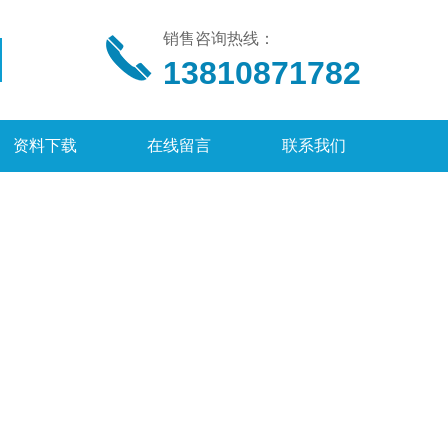
销售咨询热线：
13810871782
资料下载
在线留言
联系我们