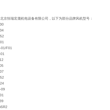
在北京恒瑞宏晟机电设备有限公司，以下为部分品牌风机型号：
30
34
-52
-01
-01/F01
-01
12
05
07
-52
-24
-09
01
39
.A5R2