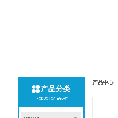
产品中心
产品分类
PRODUCT CATEGORY