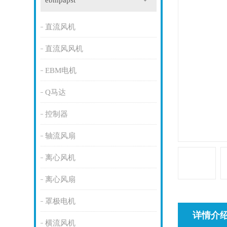
ebmpapst
直流风机
直流风风机
EBM电机
Q马达
控制器
轴流风扇
离心风机
离心风扇
罩极电机
详情介
横流风机