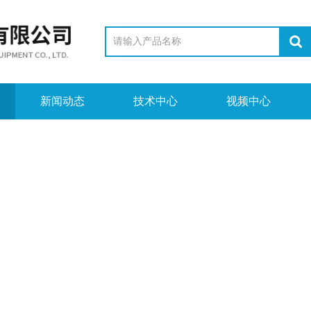
新闻动态
技术中心
视频中心