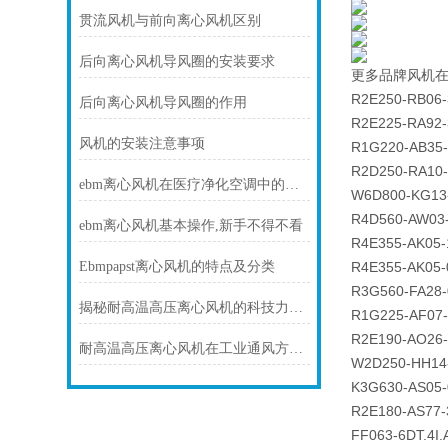
贯流风机与前向离心风机区别
后向离心风机导风圈的安装要求
更多品牌风机
R2E250-RB06-
后向离心风机导风圈的作用
R2E225-RA92-
风机的安装注意事项
R1G220-AB35
R2D250-RA10
ebm离心风机在医疗净化空调中的静音与洁净优势
W6D800-KG13
R4D560-AW03
ebm离心风机基本操作,新手不得不看
R4E355-AK05-
Ebmpapst离心风机的特点及分类
R4E355-AK05-
R3G560-FA28-
揭秘耐高温高压离心风机的科技力量！
R1G225-AF07
R2E190-AO26
耐高温高压离心风机在工业通风方面发挥着重要作用
W2D250-HH14
K3G630-AS05-
R2E180-AS77-
FF063-6DT.4I