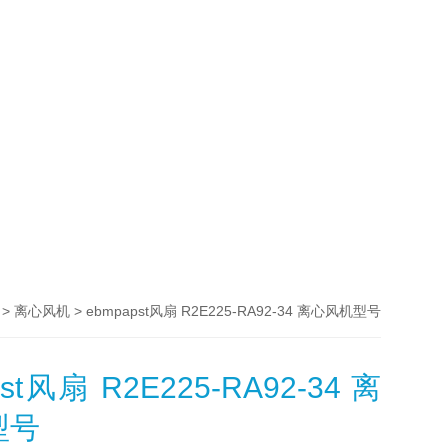
>
> ebmpapst风扇 R2E225-RA92-34 离心风机型号
离心风机
st风扇 R2E225-RA92-34 离
型号