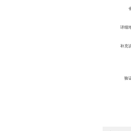
详细
补充
验