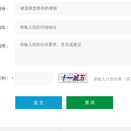
省份：
地址：
说明：
证码：
请输入计算结果（填