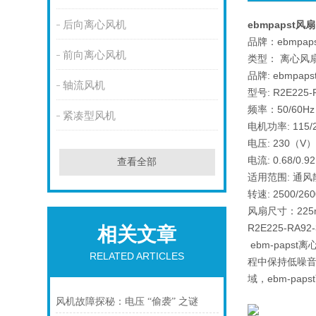
后向离心风机
ebmpapst风扇
品牌：ebmpaps
前向离心风机
类型： 离心风
品牌: ebmpaps
轴流风机
型号: R2E225-
频率：50/60Hz
紧凑型风机
电机功率: 115/
电压: 230（V
电流: 0.68/0.
查看全部
适用范围: 通风
转速: 2500/26
风扇尺寸：225
R2E225-RA
相关文章
ebm-pap
RELATED ARTICLES
程中保持低噪音
域，ebm-p
风机故障探秘：电压 “偷袭” 之谜