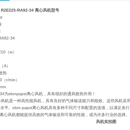
 R2E225-RA92-34 离心风机型号
t
扇
t
RA92-34
210（w）
）
92（A）
散热
00（r/min）
mm
92-34为ebmpapst离心风机，具有很好的通风散热作用！
st离心风机是一种高性能风机，具有良好的气体输送能力和能效。这些风机
水平。ebm-papst离心风机具有多种不同尺寸和配置的选项，以满足
apst离心风机都能提供高效的气体输送和可靠的性能，成为许多行业的选择。
风机实拍图