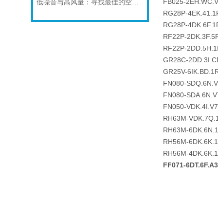
FB025-2EH.WC.
低噪音与高风量：寻找最佳的空气净化器风机
RG28P-4EK.41.1
RG28P-4DK.6F.1
RF22P-2DK.3F.5
RF22P-2DD.5H.1
GR28C-2DD.3I.C
GR25V-6IK.BD.1
FN080-SDQ.6N.
FN080-SDA.6N.V
FN050-VDK.4I.V
RH63M-VDK.7Q.
RH63M-6DK.6N.
RH56M-6DK.6K.
RH56M-4DK.6K.
FF071-6DT.6F.