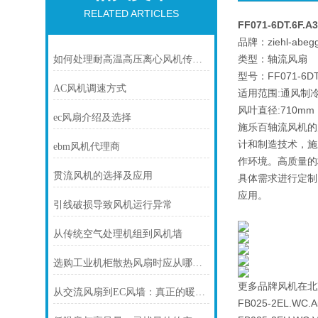
RELATED ARTICLES
FF071-6DT.6F.
品牌：ziehl-abeg
类型：轴流风扇
如何处理耐高温高压离心风机传动部位磨损的情况？
型号：FF071-6DT.
AC风机调速方式
适用范围:通风制
风叶直径:710mm
ec风扇介绍及选择
施乐百轴流风机的
计和制造技术，施
ebm风机代理商
作环境。高质量的
贯流风机的选择及应用
具体需求进行定制
应用。
引线破损导致风机运行异常
从传统空气处理机组到风机墙
选购工业机柜散热风扇时应从哪几方面考虑？
更多品牌风机在北
从交流风扇到EC风墙：真正的暖通空调改造，节能高达69%
FB025-2EL.WC.A