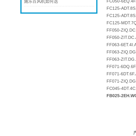
FC050-6EQ.4F
施乐百风机如何选
FC125-ADT.8S
FC125-ADT.8S
FC125-MDT.7
FF050-ZIQ.DC
FF050-ZIT.DC
FF063-6ET.4I.
FF063-ZIQ.DG
FF063-ZIT.DG
FF071-6DQ.6F
FF071-6DT.6F
FF071-ZIQ.DG
FC045-4DT.4C
FB025-2EH.W