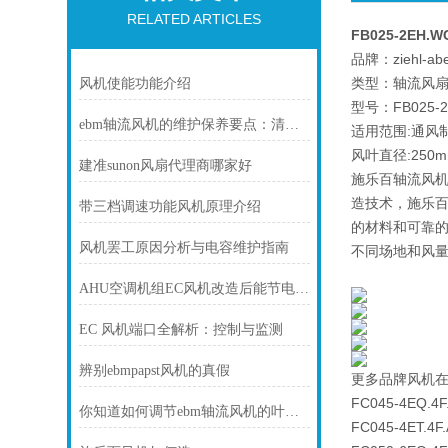
RELATED ARTICLES
FB025-2EH.W
品牌：ziehl-ab
类型：轴流风
风机使能功能介绍
型号：FB025-2
ebm轴流风机的维护保养要点：清洁、检查与确保持续高效运行
适用范围:通风
风叶直径:250
建准sunon风扇代理商哪家好
施乐百轴流风机
造技术，施乐
带三档调速功能风机原理介绍
的材料和可靠
风机罢工原因分析与电容维护指南
不同场地和风
AHU空调机组EC风机改造后能节电多少？
EC 风机端口全解析：控制与监测
辨别ebmpapst风机的真假
更多品牌风机
FC045-4EQ.4F
你知道如何调节ebm轴流风机的叶片吗？不知道的快看过来
FC045-4ET.4F