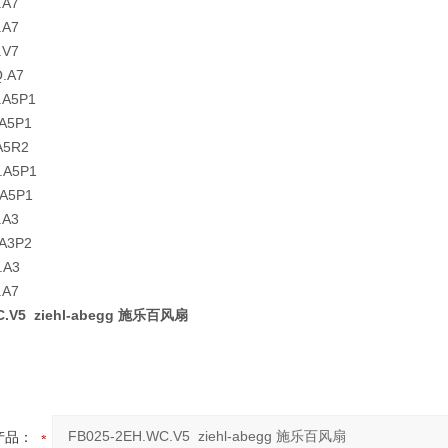
.A7
.A7
.V7
Q.A7
.A5P1
.A5P1
A5R2
.A5P1
.A5P1
.A3
.A3P2
.A3
.A7
C.V5 ziehl-abegg 施乐百风扇
产品：