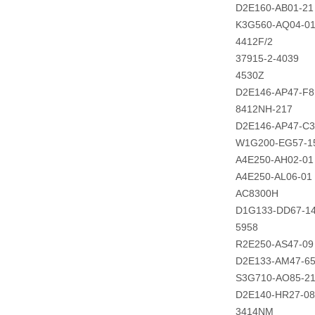
D2E160-AB01-21
K3G560-AQ04-0
4412F/2
37915-2-4039
4530Z
D2E146-AP47-F8
8412NH-217
D2E146-AP47-C3
W1G200-EG57-1
A4E250-AH02-01
A4E250-AL06-01
AC8300H
D1G133-DD67-1
5958
R2E250-AS47-09
D2E133-AM47-6
S3G710-AO85-21
D2E140-HR27-08
3414NM