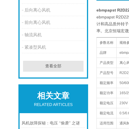
后向离心风机
ebmpapst R2D
ebmpapst 
前向离心风机
计和高品质外转子
率。北京恒瑞宏晟
轴流风机
参数名称
规格
紧凑型风机
品牌
ebm
产品类型
离心
查看全部
产品型号
R2D2
额定频率
50/60
额定功率
165/
相关文章
额定电压
230V
RELATED ARTICLES
额定电流
0.5/0
风机故障探秘：电压 “偷袭” 之谜
适用范围
通风