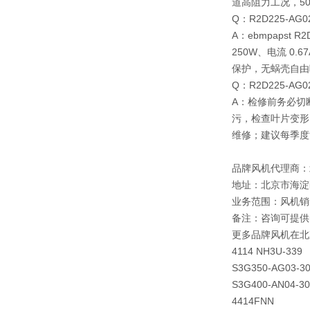
道高阻力工况，50
Q：R2D225-
A：ebmpapst 
250W、电流 0.
保护，无蜗壳自由叶
Q：R2D225-
A：检修前务必切
污，检查叶片变形
维修；建议每季度清
品牌风机代理商：
地址：北京市海淀
业务范围：风机销
备注：咨询可提供
更多品牌风机在北
4114 NH3U-339
S3G350-AG03-3
S3G400-AN04-30
4414FNN