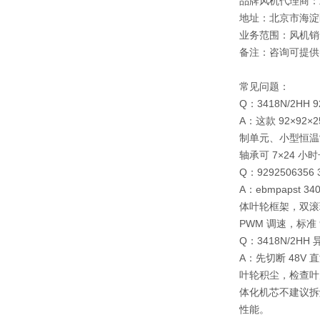
品牌风机代理商：
地址：北京市海淀
业务范围：风机销
备注：咨询可提供
常见问题：
Q：3418N/2H
A：这款 92×9
制单元、小型恒温
轴承可 7×24
Q：92925063
A：ebmpapst 
体叶轮框架，双滚珠
PWM 调速，标准
Q：3418N/2
A：先切断 48
叶轮积尘，检查叶
体化机芯不建议拆解
性能。