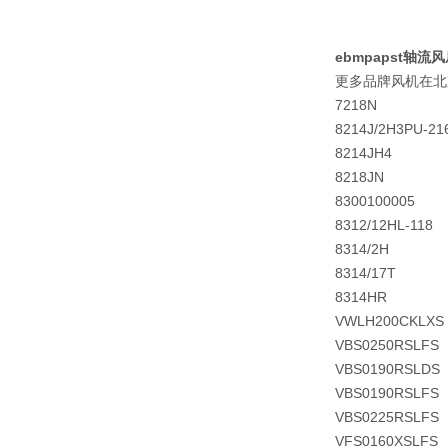
ebmpapst轴流风扇 
更多品牌风机在北
7218N
8214J/2H3PU-21
8214JH4
8218JN
8300100005
8312/12HL-118
8314/2H
8314/17T
8314HR
VWLH200CKLXS
VBS0250RSLFS
VBS0190RSLDS
VBS0190RSLFS
VBS0225RSLFS
VFS0160XSLFS