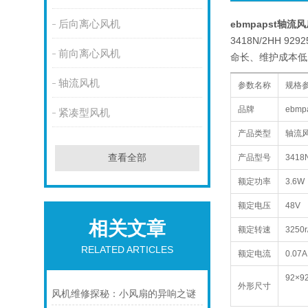
后向离心风机
ebmpapst轴流风扇 
3418N/2HH
前向离心风机
命长、维护成本低
轴流风机
参数名称
规格
品牌
ebm
紧凑型风机
产品类型
轴流
查看全部
产品型号
3418
额定功率
3.6W
额定电压
48V
相关文章
额定转速
3250r
RELATED ARTICLES
额定电流
0.07A
92×9
外形尺寸
风机维修探秘：小风扇的异响之谜