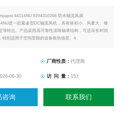
mpapst 44114NU 9294310266 防水轴流风扇
t 4114NU是一款紧凑型DC轴流风机，具有体积小、风量大、噪
定等特点。产品采用高可靠性滚珠轴承结构，可适应长时间
，特别适用于空间受限的设备散热场景。4
厂商性质：
代理商
026-06-30
访 问 量：
153
品咨询
联系我们