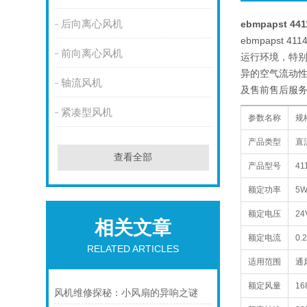
后向离心风机
ebmpapst 4
ebmpaps
前向离心风机
运行环境，特别
异的空气流动性
轴流风机
及售前售后服
紧凑型风机
参数名称
规
产品类型
直
查看全部
产品型号
41
额定功率
5
额定电压
24
相关文章
额定电流
0.
RELATED ARTICLES
适用范围
通
额定风量
16
风机维修探秘：小风扇的异响之谜