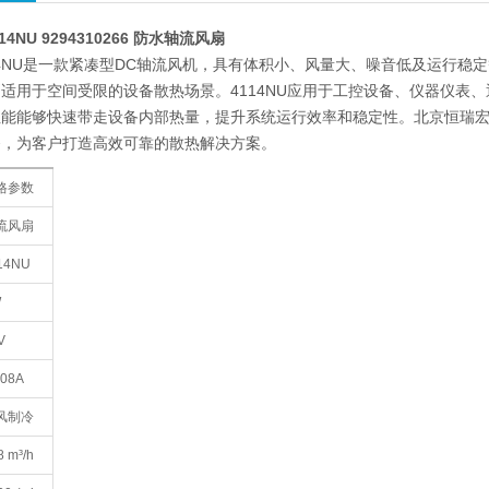
4114NU 9294310266 防水轴流风扇
t 4114NU是一款紧凑型DC轴流风机，具有体积小、风量大、噪音低及运
适用于空间受限的设备散热场景。4114NU应用于工控设备、仪器仪表
能能够快速带走设备内部热量，提升系统运行效率和稳定性。北京恒瑞宏晟作为
务，为客户打造高效可靠的散热解决方案。
格参数
流风扇
14NU
W
V
208A
风制冷
8 m³/h