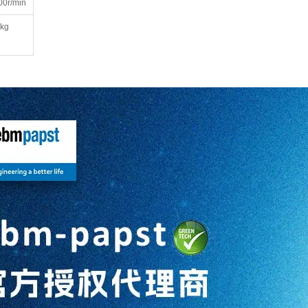
00r/min
4kg