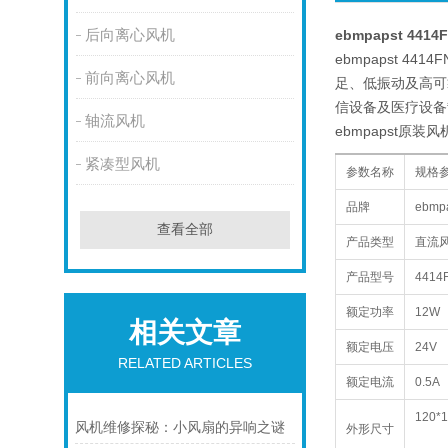
后向离心风机
ebmpapst 4414
ebmpapst 
前向离心风机
足、低振动及高可
信设备及医疗设备
轴流风机
ebmpapst
紧凑型风机
参数名称
规格
品牌
ebm
查看全部
产品类型
直流
产品型号
4414
额定功率
12W
相关文章
额定电压
24V
RELATED ARTICLES
额定电流
0.5A
120*
1
风机维修探秘：小风扇的异响之谜
外形尺寸