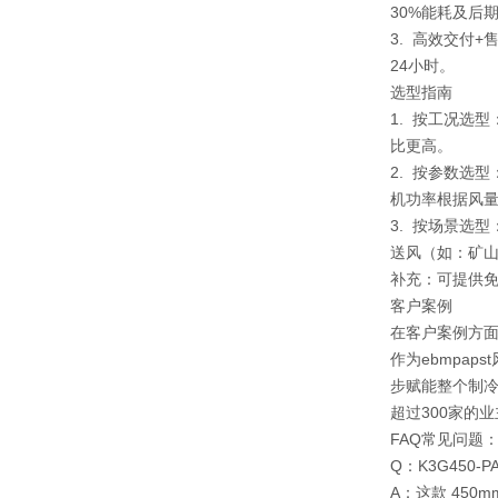
30%能耗及后
3. 高效交付
24小时。
选型指南
1. 按工况选
比更高。
2. 按参数选
机功率根据风
3. 按场景选
送风（如：矿
补充：可提供免
客户案例
在客户案例方面
作为ebmpa
步赋能整个制冷
超过300家的
FAQ常见问题
Q：K3G450-
A：这款 45