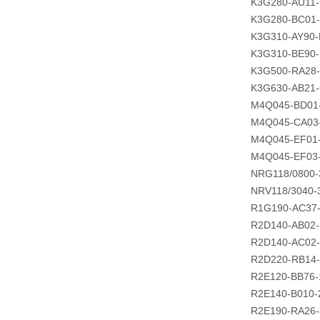
K3G280-AU11
K3G280-BC01
K3G310-AY90
K3G310-BE90-
K3G500-RA28-
K3G630-AB21-
M4Q045-BD01
M4Q045-CA03
M4Q045-EF01-
M4Q045-EF03
NRG118/0800-
NRV118/3040-
R1G190-AC37
R2D140-AB02-
R2D140-AC02
R2D220-RB14
R2E120-BB76-
R2E140-B010-
R2E190-RA26-