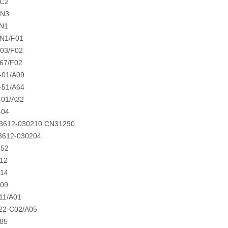
-C2
-N3
-N1
N1/F01
03/F02
67/F02
-01/A09
-51/A64
01/A32
-04
3612-030210 CN31290
3612-030204
-52
12
-14
-09
11/A01
22-C02/A05
85