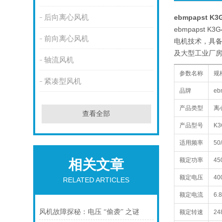
后向离心风机
ebmpapst K
ebmpapst
前向离心风机
电机技术，具
及大型工业厂房
轴流风机
参数名称
规
紧凑型风机
品牌
e
产品类型
离
查看全部
产品型号
K3
适用频率
50
额定功率
45
相关文章
额定电压
40
RELATED ARTICLES
额定电流
6.
风机故障探秘：电压 “偷袭” 之谜
额定转速
24