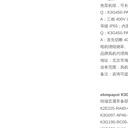
热泵机组，可
Q：K3G450-
A：三相 400V
等级 IP55；
Q：K3G450
A：首先切断 
电机绕组烧坏、内
品牌风机代理
地址：北京市海
业务范围：风
备注：咨询可
ebmpapst K
恒瑞宏晟
常备
K2E225-RA40-
K3G097-AP46-
K3G190-RC05