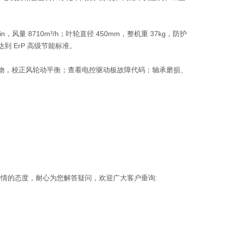
min，风量 8710m³/h；叶轮直径 450mm，整机重 37kg，防护
达到 ErP 高级节能标准。
尘杂物，校正风轮动平衡；查看电控驱动板故障代码；轴承磨损、
热情的态度，耐心为您解答疑问，欢迎广大客户垂询
: