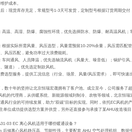
期维护成本。
+售后：现货库存充足，常规型号1-3天可发货，定制型号根据订货周期交
型：高温、高湿、防爆、腐蚀性环境，优先选择防水、防爆、耐高温风机
型：根据实际所需风量、风压选型，风量需预留10-20%余量，风压需匹
量、风压匹配，避免功率过大浪费能耗。
型：车间通风、人员降温，优先选轴流风机（风量大、噪音低）；锅炉引
山、隧道），优先选定制款风机。
费选型服务，提供工况信息（行业、场景、风量/风压需求），即可快速
，数十年的坚持让北京恒瑞宏晟拥有了客户池。成立至今，公司服务了超过
pst风机的代理商，从供暖系统、新能源领域到制冷、农牧等领域，北京
通风行业的可持续发展，助力“双碳"目标的实现。同时，依托EC风机的
业主单位成功提供选型方案并供货，另外还直接参与承接了某AHU改造项
：
PA31-03 EC 离心风机适用于哪些暖通设备？
0mm 后倾离心风机静压高、节能性强，主要配套 AHU 空气处理机组、