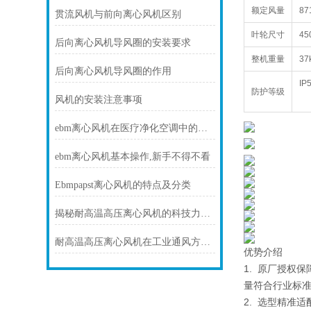
额定风量
87
贯流风机与前向离心风机区别
叶轮尺寸
45
后向离心风机导风圈的安装要求
整机重量
37
后向离心风机导风圈的作用
IP
防护等级
风机的安装注意事项
ebm离心风机在医疗净化空调中的静音与洁净优势
ebm离心风机基本操作,新手不得不看
Ebmpapst离心风机的特点及分类
揭秘耐高温高压离心风机的科技力量！
耐高温高压离心风机在工业通风方面发挥着重要作用
优势介绍
1. 原厂授权
量符合行业标准
2. 选型精准