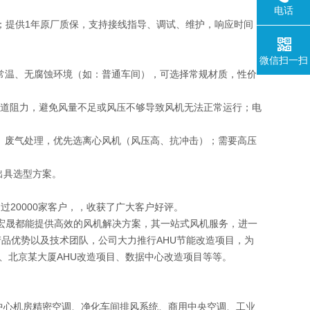
电话
付；提供1年原厂质保，支持接线指导、调试、维护，响应时间
微信扫一扫
；常温、无腐蚀环境（如：普通车间），可选择常规材质，性价
配管道阻力，避免风量不足或风压不够导致风机无法正常运行；电
风、废气处理，优先选离心风机（风压高、抗冲击）；需要高压
出具选型方案。
20000家客户，，收获了广大客户好评。
恒瑞宏晟都能提供高效的风机解决方案，其一站式风机服务，进一
产品优势以及技术团队，公司大力推行AHU节能改造项目，为
目、北京某大厦AHU改造项目、数据中心改造项目等等。
数据中心机房精密空调、净化车间排风系统、商用中央空调、工业