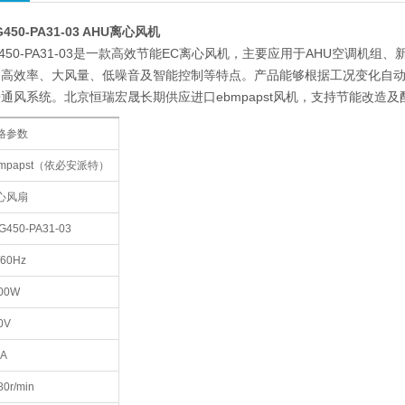
3G450-PA31-03 AHU离心风机
 K3G450-PA31-03是一款高效节能EC离心风机，主要应用于AHU空
备高效率、大风量、低噪音及智能控制等特点。产品能够根据工况变化自
通风系统。北京恒瑞宏晟长期供应进口ebmpapst风机，支持节能改造
格参数
bmpapst（依必安派特）
心风扇
G450-PA31-03
/60Hz
00W
0V
8A
80r/min