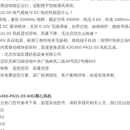
长期连续稳定运行，适配楼宇智能通风系统。
PA31-03 电气规格与 EC 电控性能是什么？
 供电，兼容 50/60Hz 电网，额定功率 4500W，电流 6.8A，转速 2480r/
内置 EC 驱动模块，支持 0-10V 无级调速，自带过热、缺相保护，能效等级
-PA31-03 风机震动异响、风量下降、无法启动怎么检修？
400V 高压电源，检测三相供电有无缺相、接线端子松动；清理叶轮积
置驱动模块损坏时，直接更换原装 K3G450-PA31-03 风机总成。
商：北京恒瑞宏晟机电设备有限公司
淀区苏家坨镇绿地中央广场林风二路38号院2号楼603
机销售、选型指导、批量供货
提供免费选型方案、原厂检测报告、客户案例详情，欢迎实地考察。
3G450-PA31-03 AHU离心风机
部分热门型号参考下表，如需其他型号，请联系我司相关人员，我们定以
02
01
-03