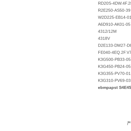
RD20S-4DW.4F.2
R2E250-AS50-39
W2D225-EB14-0
A6D910-AK01-05
4312/12M
4318V
D2E133-DM27-D
FE040-4EQ.2F.V
K3G500-PB33-05
K3G450-PB24-05
K3G355-PV70-01
K3G310-PV69-03
ebmpapst S4E
产