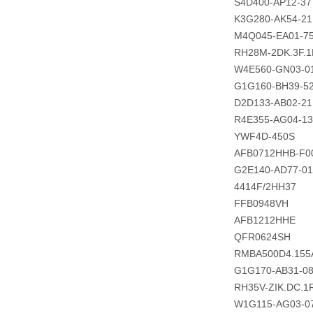
S4D400-AP12-37
K3G280-AK54-21
M4Q045-EA01-7
RH28M-2DK.3F.1
W4E560-GN03-0
G1G160-BH39-5
D2D133-AB02-21
R4E355-AG04-13
YWF4D-450S
AFB0712HHB-F0
G2E140-AD77-01
4414F/2HH37
FFB0948VH
AFB1212HHE
QFR0624SH
RMBA500D4.155
G1G170-AB31-0
RH35V-ZIK.DC.1
W1G115-AG03-0