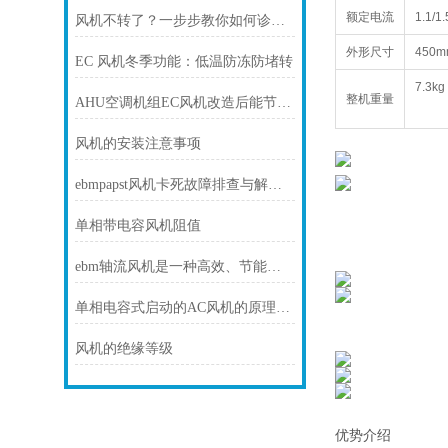
额定电流
1.1/1
风机不转了？一步步教你如何诊断故障
外形尺寸
450m
EC 风机冬季功能：低温防冻防堵转
7.3kg
整机重量
AHU空调机组EC风机改造后能节电多少？
风机的安装注意事项
ebmpapst风机卡死故障排查与解决方法
单相带电容风机阻值
ebm轴流风机是一种高效、节能和可靠的风动设备
单相电容式启动的AC风机的原理和接线方式
风机的绝缘等级
优势介绍