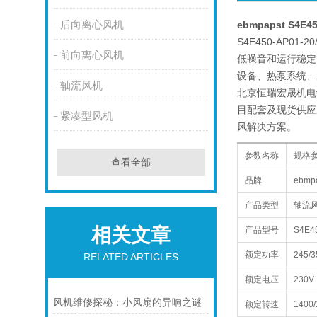
后向离心风机
ebmpapst S4E
S4E450-AP
前向离心风机
低噪音和运行稳定
设备、热泵系统、
轴流风机
北京恒瑞宏晟机电设
目配套及现货供应
紧凑型风机
风解决方案。
参数名称
规格
查看全部
品牌
ebm
产品类型
轴流
相关文章
产品型号
S4E4
额定功率
245/
RELATED ARTICLES
额定电压
230V
风机维修探秘：小风扇的异响之谜
额定转速
1400/