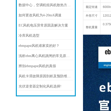
数据中心，空调机组风机散热方案！
额定转速
6000r
如何更改风机为4-20mA调速
外形尺寸
120
1
0.375
EC风机电压异常原因及解决方案
整机重量
冷库风机选型
ebmpapst风机谁家卖的好？
浅析ebm离心风机跳闸的常见原因及处理方法
辨别ebmpapst风机的真假
风机卡滞故障原因剖析及预防维护技巧
光伏逆变器定制化风机选择!