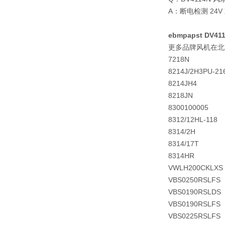
A：断电检测 24
ebmpapst DV41
更多品牌风机在北
7218N
8214J/2H3PU-21
8214JH4
8218JN
8300100005
8312/12HL-118
8314/2H
8314/17T
8314HR
VWLH200CKLXS
VBS0250RSLFS
VBS0190RSLDS
VBS0190RSLFS
VBS0225RSLFS