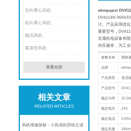
后向离心风机
ebmpapst DV41
DV4114N 9
前向离心风机
计。产品采用优化
重要型号，DV4
轴流风机
宏晟机电设备有限公
供应服务，为工业
紧凑型风机
参数名称
规格
查看全部
品牌
ebm
产品类型
直流
产品型号
DV41
相关文章
额定功率
20.5
RELATED ARTICLES
额定电压
24V
额定电流
0.85A
风机维修探秘：小风扇的异响之谜
额定风量
280m³