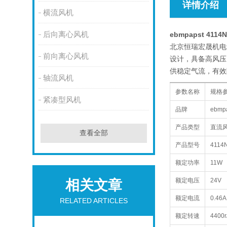
详情介绍
横流风机
后向离心风机
ebmpapst 4114
北京恒瑞宏晟机电设
前向离心风机
设计，具备高风压
供稳定气流，有效
轴流风机
参数名称
规格
紧凑型风机
品牌
ebm
产品类型
直流
查看全部
产品型号
4114
额定功率
11W
额定电压
24V
相关文章
额定电流
0.46A
RELATED ARTICLES
额定转速
4400r