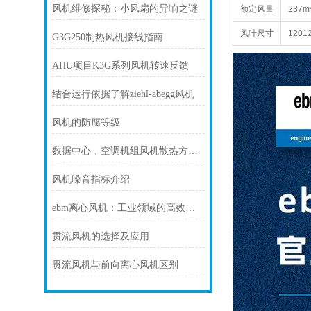
风机维修探秘：小风扇的异响之谜
额定风量
237m³
风叶尺寸
120
1
G3G250制热风机接线指南
AHU项目K3G系列风机转速反馈
结合运行依据了解ziehl-abegg风机
风机的防腐等级
数据中心，空调机组风机散热方案！
风机噪音指标介绍
ebm离心风机：工业领域的高效风力利器
贯流风机的选择及应用
贯流风机与前向离心风机区别