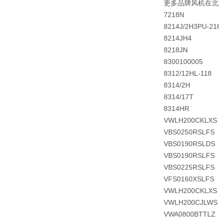
更多品牌风机在北
7218N
8214J/2H3PU-21
8214JH4
8218JN
8300100005
8312/12HL-118
8314/2H
8314/17T
8314HR
VWLH200CKLXS
VBS0250RSLFS
VBS0190RSLDS
VBS0190RSLFS
VBS0225RSLFS
VFS0160XSLFS
VWLH200CKLXS
VWLH200CJLWS
VWA0800BTTLZ