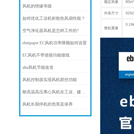
额定风量
80m³
风机的绝缘等级
外形尺寸
92
92
如何优化工业机柜散热风扇性能？
0.19
整机重量
空气净化器风机是怎样工作的?
ebmpapst EC风机功率降额如何设置
EC风机不带使能功能接线
ahu风机节能改造
风机控制器实现风机群控功能
耐高温高压离心风机在工业、建筑、环境工程等领域中发挥着重要的作用
风机长期停机的危害及保养