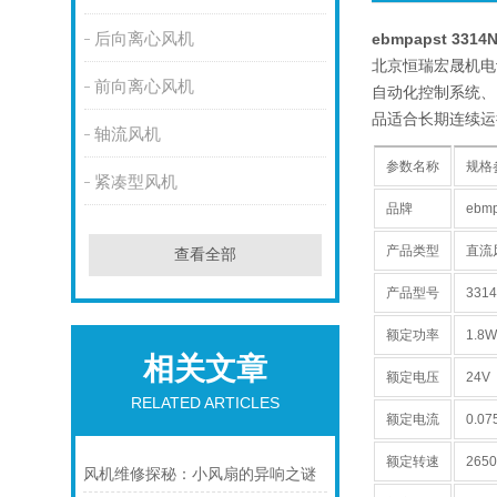
后向离心风机
ebmpapst 331
北京恒瑞宏晟机电设
前向离心风机
自动化控制系统、
品适合长期连续运
轴流风机
参数名称
规格
紧凑型风机
品牌
ebm
产品类型
直流
查看全部
产品型号
331
额定功率
1.8W
相关文章
额定电压
24V
RELATED ARTICLES
额定电流
0.07
额定转速
2650
风机维修探秘：小风扇的异响之谜