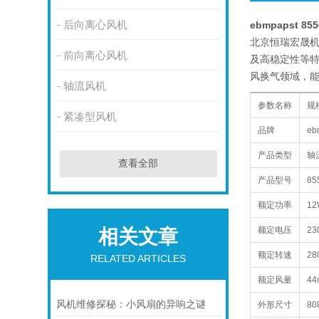
后向离心风机
ebmpapst 85
北京恒瑞宏晟机电
前向离心风机
及高稳定性等特
风换气领域，
轴流风机
参数名称
规
紧凑型风机
品牌
e
产品类型
轴
查看全部
产品型号
85
额定功率
1
额定电压
23
相关文章
额定转速
28
RELATED ARTICLES
额定风量
44
风机维修探秘：小风扇的异响之谜
外形尺寸
80