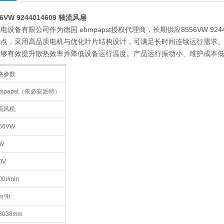
56VW 9244014609 轴流风扇
设备有限公司作为德国 ebmpapst授权代理商，长期供应8556VW 9
点，采用高品质电机与优化叶片结构设计，可满足长时间连续运行需求。8
能够有效提升散热效率并降低设备运行温度。产品运行振动小、维护成本
格参数
bmpapst（依必安派特）
流风机
56VW
2W
0V
00r/min
m³/h
80
38mm