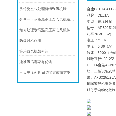
从传统空气处理机组到风机墙
台达DELTA AFB
品牌：DELTA
分享一下耐高温高压离心风机联轴器的调整校正步骤
类型：轴流风扇
型号：AFB02512L
如何处理耐高温高压离心风机传动部位磨损的情况？
功率 :0.36（w）
电压: 12（V）
防爆风机作用
电流：0.36（A）
施乐百风机如何选
转速：5000（r/m
风叶直径: 25*25*
建准风扇哪家有优势
DELTA台达AF
块、工控设备及精
三大主流AHU系统节能改造方案解析
果。AFB025
恒瑞宏晟机电设备
服务于自动化控制