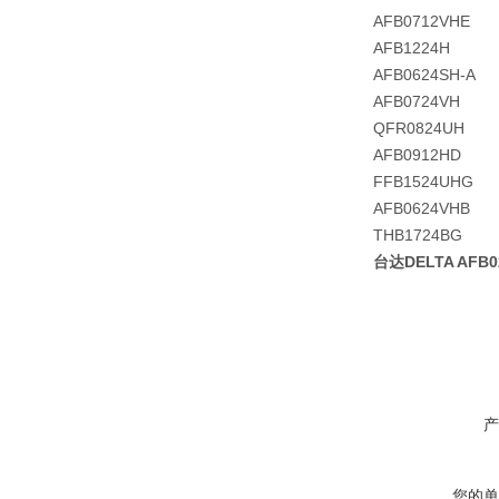
AFB0712VHE
AFB1224H
AFB0624SH-A
AFB0724VH
QFR0824UH
AFB0912HD
FFB1524UHG
AFB0624VHB
THB1724BG
台达DELTA AFB
产
您的单