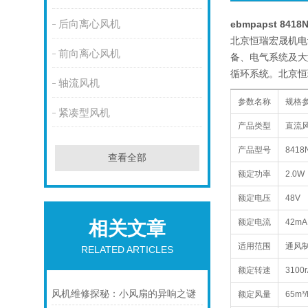
后向离心风机
ebmpapst 8418
北京恒瑞宏晟机电设
前向离心风机
备、电气系统及大
循环系统。北京恒
轴流风机
参数名称
规格
紧凑型风机
产品类型
直流
产品型号
8418
查看全部
额定功率
2.0W
额定电压
48V
额定电流
42mA
相关文章
适用范围
通风
RELATED ARTICLES
额定转速
3100r
风机维修探秘：小风扇的异响之谜
额定风量
65m³/