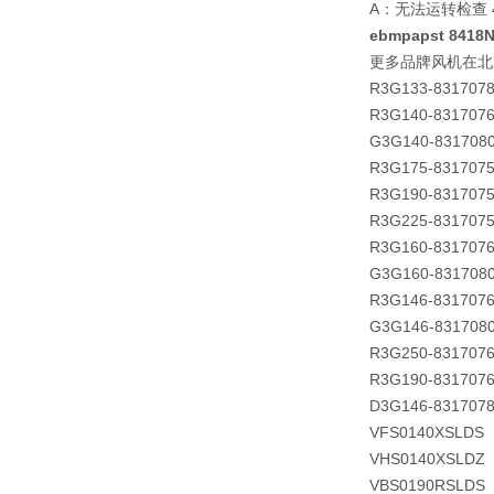
A：无法运转检查
ebmpapst 8418
更多品牌风机在北
R3G133-831707
R3G140-831707
G3G140-831708
R3G175-831707
R3G190-831707
R3G225-831707
R3G160-831707
G3G160-831708
R3G146-831707
G3G146-831708
R3G250-831707
R3G190-831707
D3G146-831707
VFS0140XSLDS
VHS0140XSLDZ
VBS0190RSLDS