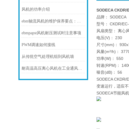
风机的功率介绍
SODECA CKDR/E
品牌： SODECA
ebm轴流风机的维护保养要点：清洁、检查与确保持续高效运行
型号： CKDR/EC-4
风扇类型： 离心
ebmpapst风机耐压测试时注意事项
电压(V)： 230
尺寸(mm)： 930x7
PWM调速如何接线
风量(m³/h)： 377
从传统空气处理机组到风机墙
功率(W)： 550
转速(RPM)： 140
耐高温高压离心风机在工业通风方面发挥着重要作用
噪音(dB)： 56
SODECA CK
变速运行，适应不
SODECA节能