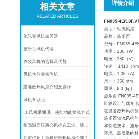
详情介绍
相关文章
RELATED ARTICLES
FN035-4EK.0
类型：轴流风扇
施乐百风机如何选
品牌：施乐百
型号：FN035-4EK.
施乐百风机代理
功率：230（W）
电压：230（V）
农牧风机的选择及优势
转速 ：1410（r/m
电流：1.05（A)
风机为何突然停机
尺寸：350 mm
建准散热风扇介绍及选择
重量：5.3 (kg)
施乐百 FN035
风机3C认证
叶轮设计与优良电机
在设备散热风机领
EC风机带通讯、使能功能接线方式
施乐百轴流风机的
耐高温高压离心风机在工业、建筑、环境工程等领域中发挥着重要的作用
和制造技术，施乐
环境。高质量的材
如何优化工业机柜散热风扇性能？