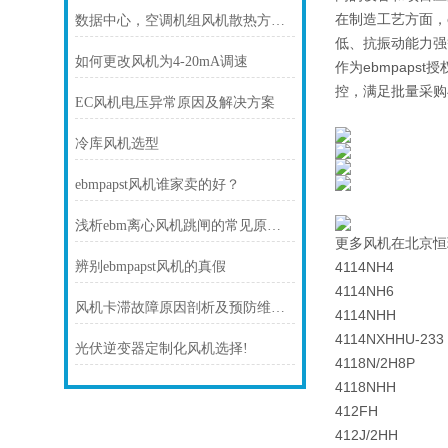
在制造工艺方面，
数据中心，空调机组风机散热方案！
低、抗振动能力强
如何更改风机为4-20mA调速
作为ebmpap
控，满足批量采购
EC风机电压异常原因及解决方案
冷库风机选型
ebmpapst风机谁家卖的好？
浅析ebm离心风机跳闸的常见原因及处理方法
更多风机在北京恒
辨别ebmpapst风机的真假
4114NH4
4114NH6
风机卡滞故障原因剖析及预防维护技巧
4114NHH
4114NXHHU-233
光伏逆变器定制化风机选择!
4118N/2H8P
4118NHH
412FH
412J/2HH