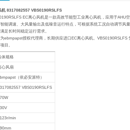
风机 8317082557 VBS0190RSLFS
 VBS0190RSLFS EC离心风机是一款高效节能型工业离心风机，应用
备智能调速、大风量输出及低噪音运行特点，可根据系统工况自动调节风
够满足长时间稳定运行需求。
为ebmpapst授权代理商，长期供应进口EC离心风机。VBS0190RS
造项目。
具体规格
离心风扇
ebmpapst（依必安派特）
317082557 VBS0190RSLFS
170W
30V
123r/min
190mm