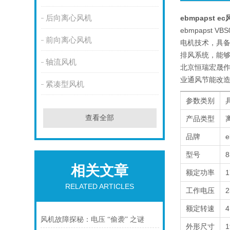
后向离心风机
ebmpapst ec
ebmpapst
前向离心风机
电机技术，具
排风系统，能
轴流风机
北京恒瑞宏晟作
业通风节能改
紧凑型风机
参数类别
查看全部
产品类型
品牌
型号
8
相关文章
额定功率
RELATED ARTICLES
工作电压
2
额定转速
4
风机故障探秘：电压 “偷袭” 之谜
外形尺寸