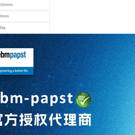
650r/min
90mm
.4kg