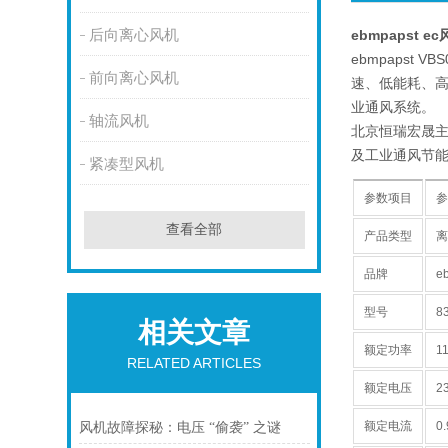
后向离心风机
ebmpapst ec
ebmpapst
前向离心风机
速、低能耗、
业通风系统。
轴流风机
北京恒瑞宏晟主
及工业通风节能
紧凑型风机
参数项目
查看全部
产品类型
品牌
e
型号
8
相关文章
额定功率
1
RELATED ARTICLES
额定电压
2
额定电流
0
风机故障探秘：电压 “偷袭” 之谜